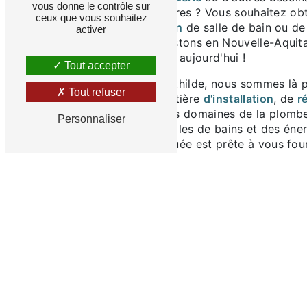
vous donne le contrôle sur
installations sanitaires ? Vous souhaitez ob
ceux que vous souhaitez
projet de rénovation
de salle de bain ou de
activer
chauffe-eau
à Soustons en Nouvelle-Aquita
nous contacter dès aujourd'hui !
Tout accepter
Chez Courtinat Mathilde, nous sommes là p
Tout refuser
vos attentes en matière
d'installation
, de
r
dépannage
dans les domaines de la plombe
Personnaliser
la zinguerie, des salles de bains et des éne
Notre équipe dévouée est prête à vous four
professionnels et des solutions sur mesure
besoins spécifiques.