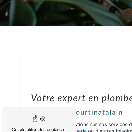
Votre expert en plombe
Plomberie Courtinatalain
Vous avez des questions sur nos services 
Ce site utilise des cookies et
chauffage
, de
zinguerie
ou d'autres besoins