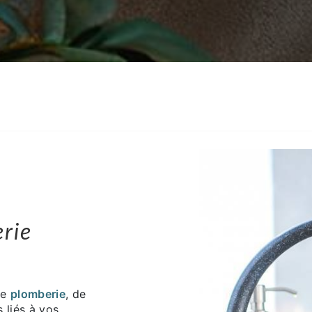
rie
de
plomberie
, de
 liés à vos