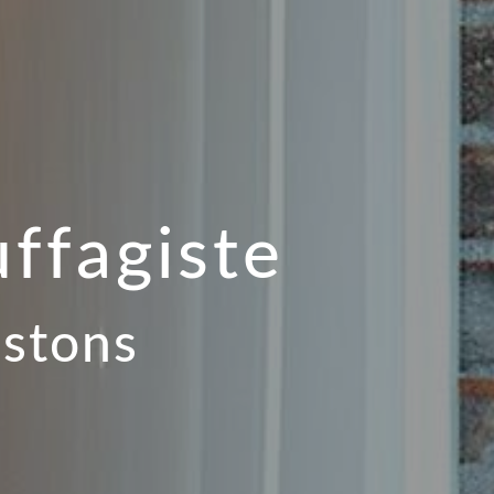
ffagiste
ustons