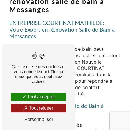
rénovation salle de bain à
Messanges
ENTREPRISE COURTINAT MATHILDE:
Votre Expert en
Rénovation Salle de Bain
à
Messanges
La rénovation de votre salle de bain peut
transformer complètement l'aspect et le confort
de votre maison à Soustons en Nouvelle-
Ce site utilise des cookies et
Aquitaine. Chez ENTREPRISE COURTINAT
vous donne le contrôle sur
MATHILDE, nous sommes spécialisés dans la
ceux que vous souhaitez
rénovation de salles de bain pour répondre à
activer
tous vos besoins en matière de confort,
d'esthétique et de fonctionnalité.
Tout accepter
Services de
Rénovation Salle de Bain
à
Tout refuser
Messanges
Personnaliser
Conception Personnalisée