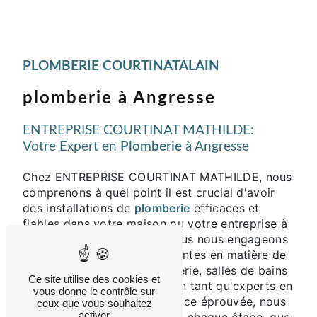
PLOMBERIE COURTINATALAIN
plomberie à Angresse
ENTREPRISE COURTINAT MATHILDE:
Votre Expert en
Plomberie
à Angresse
Chez ENTREPRISE COURTINAT MATHILDE, nous
comprenons à quel point il est crucial d'avoir
des installations de
plomberie
efficaces et
fiables dans votre maison ou votre entreprise à
Angresse. C'est pourquoi nous nous engageons
à répondre à toutes vos attentes en matière de
plomberie
, chauffage, zinguerie, salles de bains
Ce site utilise des cookies et
et énergies renouvelables. En tant qu'experts en
vous donne le contrôle sur
plomberie
avec une expérience éprouvée, nous
ceux que vous souhaitez
activer