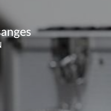
sanges
N