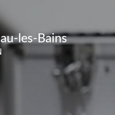
au-les-Bains
N