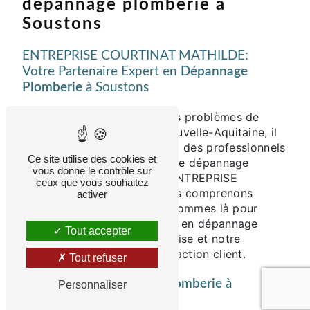
dépannage plomberie à
Soustons
ENTREPRISE COURTINAT MATHILDE:
Votre Partenaire Expert en
Dépannage
Plomberie
à Soustons
Lorsque vous rencontrez des problèmes de
plomberie à Soustons en Nouvelle-Aquitaine, il
est essentiel de faire appel à des professionnels
Ce site utilise des cookies et
qualifiés pour des services de dépannage
vous donne le contrôle sur
rapides et efficaces. Chez ENTREPRISE
ceux que vous souhaitez
COURTINAT MATHILDE, nous comprenons
activer
l'urgence de la situation et sommes là pour
répondre à tous vos besoins en dépannage
Tout accepter
plomberie avec notre expertise et notre
engagement envers la satisfaction client.
Tout refuser
Services de
Dépannage Plomberie
à
Personnaliser
Soustons